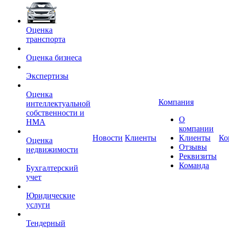
Оценка
транcпорта
Оценка бизнеса
Экспертизы
Оценка
Компания
интеллектуальной
собственности и
О
НМА
компании
Новости
Клиенты
Клиенты
Ко
Оценка
Отзывы
недвижимости
Реквизиты
Команда
Бухгалтерский
учет
Юридические
услуги
Тендерный