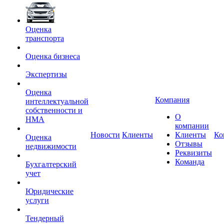
Оценка
транcпорта
Оценка бизнеса
Экспертизы
Оценка
Компания
интеллектуальной
собственности и
О
НМА
компании
Новости
Клиенты
Клиенты
Ко
Оценка
Отзывы
недвижимости
Реквизиты
Команда
Бухгалтерский
учет
Юридические
услуги
Тендерный