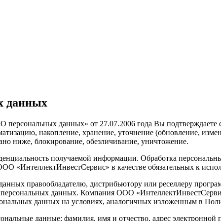
х данных
О персональных данных» от 27.07.2006 года Вы подтверждаете 
тизацию, накопление, хранение, уточнение (обновление, измене
ано ниже, блокирование, обезличивание, уничтожение.
нциальность получаемой информации. Обработка персональных
й ООО «ИнтеллектИнвестСервис» в качестве обязательных к исп
данных правообладателю, дистрибьютору или реселлеру програ
их персональных данных. Компания ООО «ИнтеллектИнвестСервис
рсональных данных на условиях, аналогичных изложенным в По
нальные данные: фамилия, имя и отчество, адрес электронной п