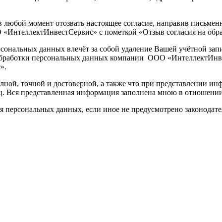
 любой момент отозвать настоящее согласие, направив письменно
ООО «ИнтеллектИнвестСервис» с пометкой «Отзыв согласия на об
сональных данных влечёт за собой удаление Вашей учётной запи
 обработки персональных данных компании ООО «ИнтеллектИнве
с».
лной, точной и достоверной, а также что при представлении и
ц. Вся представленная информация заполнена мною в отношении
ия персональных данных, если иное не предусмотрено законодат